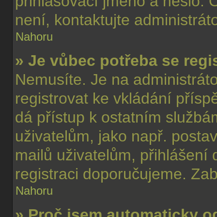
přihlašovací jméno a heslo. 
není, kontaktujte administrá
Nahoru
» Je vůbec potřeba se regi
Nemusíte. Je na administrátoro
registrovat ke vkládání přís
dá přístup k ostatním služ
uživatelům, jako např. postav
mailů uživatelům, přihlášení 
registraci doporučujeme. Zabe
Nahoru
» Proč jsem automaticky o