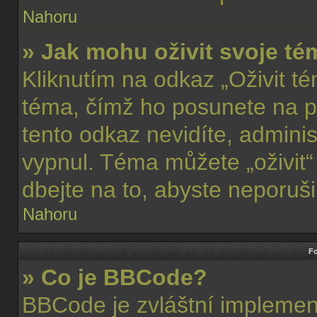
Nahoru
» Jak mohu oživit svoje t
Kliknutím na odkaz „Oživit té
téma, čímž ho posunete na p
tento odkaz nevidíte, admini
vypnul. Téma můžete „oživit“
dbejte na to, abyste neporušil
Nahoru
Fo
» Co je BBCode?
BBCode je zvláštní implemen