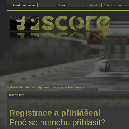
Uživatelské jméno:
Heslo:
Přihlašovat automat
Vyhledat témata bez odpovědí
|
Zobrazit aktivní témata
Obsah fóra
Registrace a přihlášení
Proč se nemohu přihlásit?