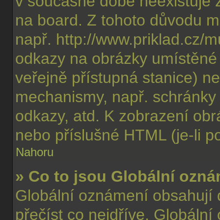
v současné době neexistuje 
na board. Z tohoto důvodu m
např. http://www.priklad.cz/
odkazy na obrázky umístěné 
veřejně přístupná stanice) n
mechanismy, např. schránky
odkazy, atd. K zobrazení obr
nebo příslušné HTML (je-li p
Nahoru
» Co to jsou Globální ozn
Globální oznámení obsahují dů
přečíst co nejdříve. Globáln