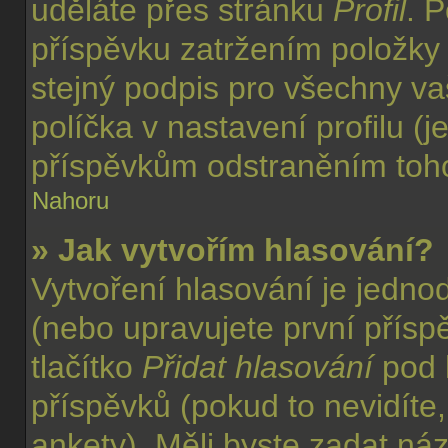
uděláte přes stránku
Profil
. 
příspěvku zatržením položk
stejný podpis pro všechny va
políčka v nastavení profilu 
příspěvkům odstraněním tohot
Nahoru
» Jak vytvořím hlasování?
Vytvoření hlasování je jedno
(nebo upravujete první přísp
tlačítko
Přidat hlasování
pod 
příspěvků (pokud to nevidíte
ankety). Měli byste zadat ná