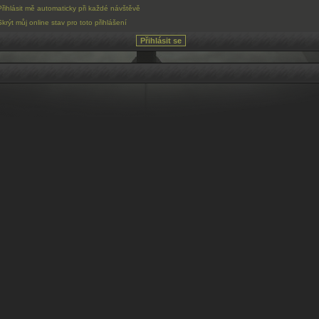
Přihlásit mě automaticky při každé návštěvě
Skrýt můj online stav pro toto přihlášení