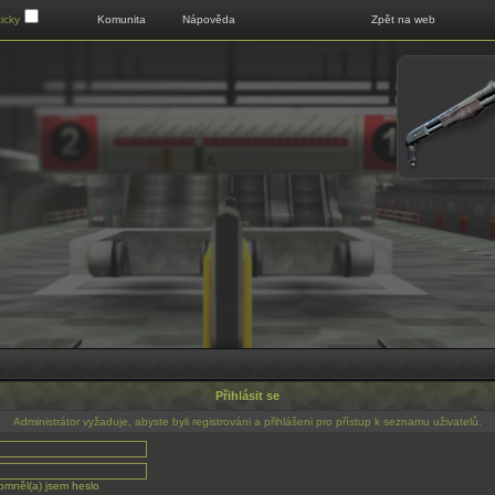
Klikni pro zobrazení menu
icky
Komunita
Nápověda
Zpět na web
Přihlásit se
Administrátor vyžaduje, abyste byli registrováni a přihlášeni pro přístup k seznamu uživatelů.
mněl(a) jsem heslo