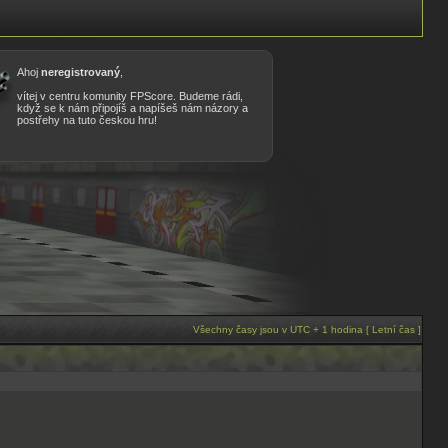
Ahoj
neregistrovaný
,
vítej v centru komunity FPScore. Budeme rádi,
když se k nám připojíš a napíšeš nám názory a
postřehy na tuto českou hru!
Všechny časy jsou v UTC + 1 hodina [ Letní čas ]