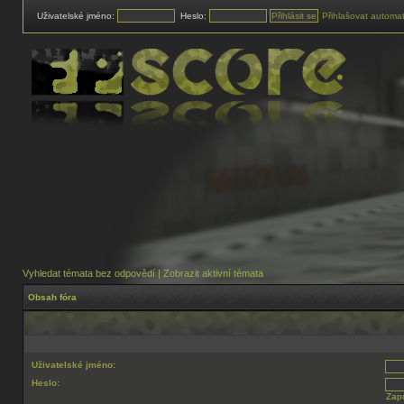
Uživatelské jméno:
Heslo:
Přihlašovat automat
Vyhledat témata bez odpovědí
|
Zobrazit aktivní témata
Obsah fóra
Uživatelské jméno:
Heslo:
Zapo