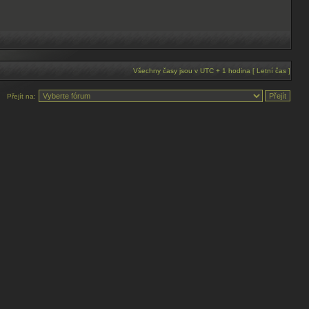
Všechny časy jsou v UTC + 1 hodina [ Letní čas ]
Přejít na: