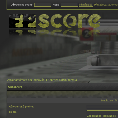
Uživatelské jméno:
Heslo:
Přihlašovat automat
Vyhledat témata bez odpovědí
|
Zobrazit aktivní témata
Obsah fóra
Musíte se při
Uživatelské jméno:
Heslo:
Zapomněl(a) jsem heslo