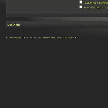
Přihlásit mě automati
Skrýt můj online stav 
Obsah fóra
Powered by
phpBB
© 2000, 2002, 2005, 2007 phpBB Group Český překlad –
phpBB.cz