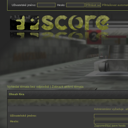
Uživatelské jméno:
Heslo:
Přihlašovat automat
Vyhledat témata bez odpovědí
|
Zobrazit aktivní témata
Obsah fóra
Administrátor vyžaduje, ab
Uživatelské jméno:
Heslo:
Zapomněl(a) jsem heslo