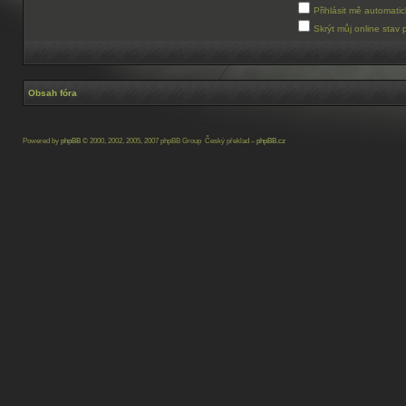
Přihlásit mě automati
Skrýt můj online stav 
Obsah fóra
Powered by
phpBB
© 2000, 2002, 2005, 2007 phpBB Group Český překlad –
phpBB.cz