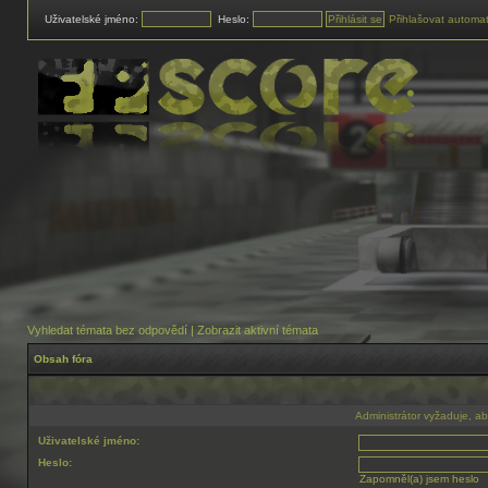
Uživatelské jméno:
Heslo:
Přihlašovat automat
Vyhledat témata bez odpovědí
|
Zobrazit aktivní témata
Obsah fóra
Administrátor vyžaduje, aby
Uživatelské jméno:
Heslo:
Zapomněl(a) jsem heslo