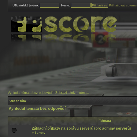
Uživatelské jméno:
Heslo:
Přihlašovat automat
Vyhledat témata bez odpovědí
|
Zobrazit aktivní témata
Obsah fóra
Vyhledat témata bez odpovědí
Témata
Základní příkazy na správu serverů (pro adminy serverů)
v
Servery