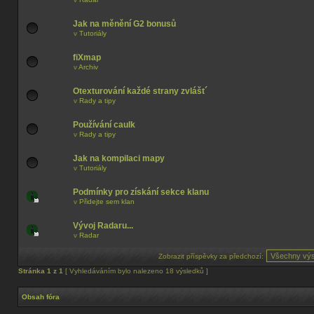
Jak na měnění G2 bonusů
v
Tutoriály
fiXmap
v
Archiv
Otexturování každé strany zvlášt´
v
Rady a tipy
Používání caulk
v
Rady a tipy
Jak na kompilaci mapy
v
Tutoriály
Podmínky pro získání sekce klanu
v
Přidejte sem klan
Vývoj Radaru...
v
Radar
Zobrazit příspěvky za předchozí:
Stránka
1
z
1
[ Vyhledáváním bylo nalezeno 18 výsledků ]
Obsah fóra