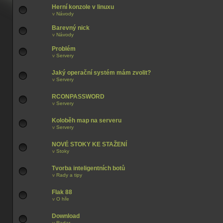
Herní konzole v linuxu
v
Návody
Barevný nick
v
Návody
Problém
v
Servery
Jaký operační systém mám zvolit?
v
Servery
RCONPASSWORD
v
Servery
Koloběh map na serveru
v
Servery
NOVÉ STOKY KE STAŽENÍ
v
Stoky
Tvorba inteligentních botů
v
Rady a tipy
Flak 88
v
O hře
Download
v
Radar