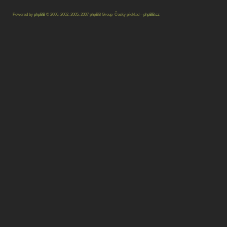
Powered by
phpBB
© 2000, 2002, 2005, 2007 phpBB Group Český překlad –
phpBB.cz