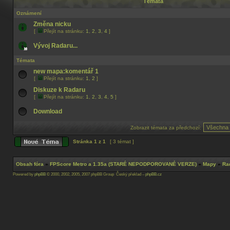
Témata
Oznámení
Změna nicku
[
Přejít na stránku:
1
,
2
,
3
,
4
]
Vývoj Radaru...
Témata
new mapa:komentář 1
[
Přejít na stránku:
1
,
2
]
Diskuze k Radaru
[
Přejít na stránku:
1
,
2
,
3
,
4
,
5
]
Download
Zobrazit témata za předchozí:
Stránka
1
z
1
[ 3 témat ]
Obsah fóra
»
FPScore Metro a 1.35a (STARÉ NEPODPOROVANÉ VERZE)
»
Mapy
»
Ra
Powered by
phpBB
© 2000, 2002, 2005, 2007 phpBB Group Český překlad –
phpBB.cz