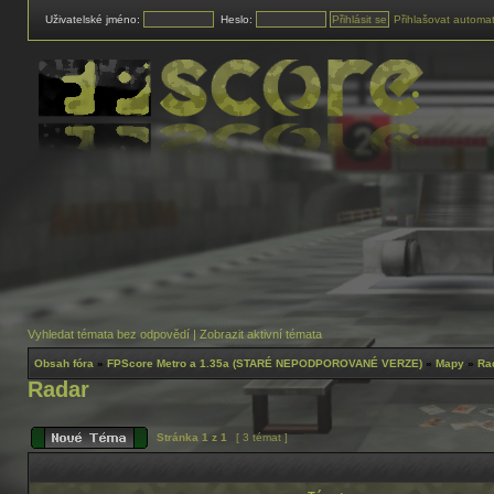
Uživatelské jméno:
Heslo:
Přihlašovat automat
Vyhledat témata bez odpovědí
|
Zobrazit aktivní témata
Obsah fóra
»
FPScore Metro a 1.35a (STARÉ NEPODPOROVANÉ VERZE)
»
Mapy
»
Ra
Radar
Stránka
1
z
1
[ 3 témat ]