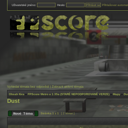
Uživatelské jméno:
Heslo:
Přihlašovat automat
Vyhledat témata bez odpovědí
|
Zobrazit aktivní témata
Obsah fóra
»
FPScore Metro a 1.35a (STARÉ NEPODPOROVANÉ VERZE)
»
Mapy
»
Du
Dust
Stránka
1
z
1
[ 2 témat ]