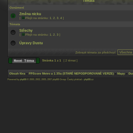
Témata
Oznámení
Změna nicku
[
Přejít na stránku:
1
,
2
,
3
,
4
]
Témata
Střechy
[
Přejít na stránku:
1
,
2
,
3
]
Úpravy Dustu
Zobrazit témata za předchozí:
Stránka
1
z
1
[ 2 témat ]
Obsah fóra
»
FPScore Metro a 1.35a (STARÉ NEPODPOROVANÉ VERZE)
»
Mapy
»
Du
Powered by
phpBB
© 2000, 2002, 2005, 2007 phpBB Group Český překlad –
phpBB.cz