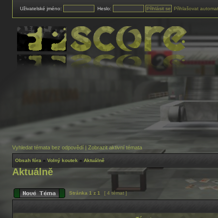
Uživatelské jméno:
Heslo:
Přihlašovat automat
Vyhledat témata bez odpovědí
|
Zobrazit aktivní témata
Obsah fóra
»
Volný koutek
»
Aktuálně
Aktuálně
Stránka
1
z
1
[ 4 témat ]