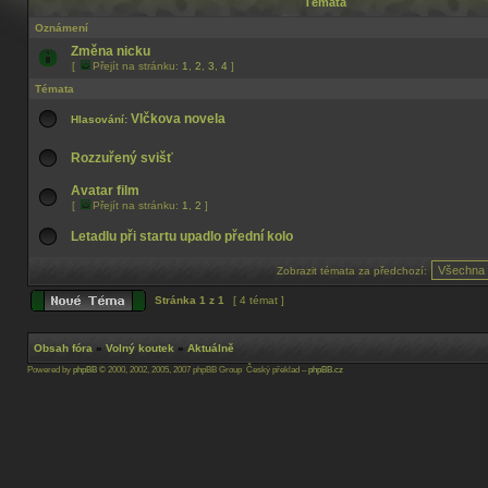
Témata
Oznámení
Změna nicku
[
Přejít na stránku:
1
,
2
,
3
,
4
]
Témata
Vlčkova novela
Hlasování:
Rozzuřený svišť
Avatar film
[
Přejít na stránku:
1
,
2
]
Letadlu při startu upadlo přední kolo
Zobrazit témata za předchozí:
Stránka
1
z
1
[ 4 témat ]
Obsah fóra
»
Volný koutek
»
Aktuálně
Powered by
phpBB
© 2000, 2002, 2005, 2007 phpBB Group Český překlad –
phpBB.cz