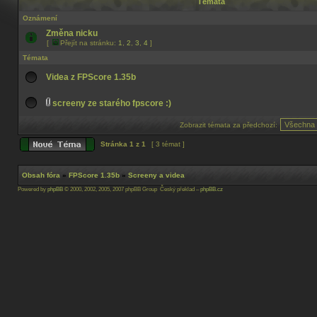
Témata
Oznámení
Změna nicku
[
Přejít na stránku:
1
,
2
,
3
,
4
]
Témata
Videa z FPScore 1.35b
screeny ze starého fpscore :)
Zobrazit témata za předchozí:
Stránka
1
z
1
[ 3 témat ]
Obsah fóra
»
FPScore 1.35b
»
Screeny a videa
Powered by
phpBB
© 2000, 2002, 2005, 2007 phpBB Group Český překlad –
phpBB.cz