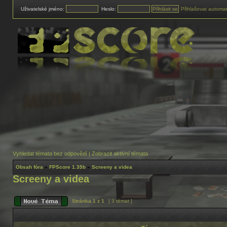
Uživatelské jméno:
Heslo:
Přihlašovat automat
Vyhledat témata bez odpovědí
|
Zobrazit aktivní témata
Obsah fóra
»
FPScore 1.35b
»
Screeny a videa
Screeny a videa
Stránka
1
z
1
[ 3 témat ]