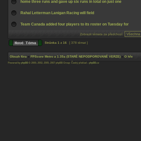
home three runs and gave up six runs in total on just one
Rahal Letterman Lanigan Racing will field
Team Canada added four players to its roster on Tuesday for
Zobrazit témata za předchozí:
Stránka
1
z
16
[ 378 témat ]
Obsah fóra
»
FPScore Metro a 1.35a (STARÉ NEPODPOROVANÉ VERZE)
»
O hře
Powered by
phpBB
© 2000, 2002, 2005, 2007 phpBB Group Český překlad –
phpBB.cz