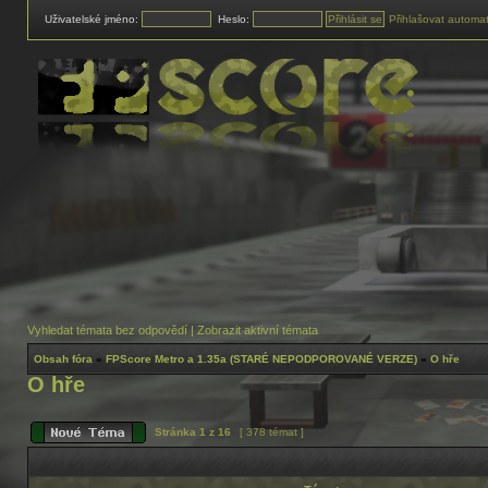
Uživatelské jméno:
Heslo:
Přihlašovat automat
Vyhledat témata bez odpovědí
|
Zobrazit aktivní témata
Obsah fóra
»
FPScore Metro a 1.35a (STARÉ NEPODPOROVANÉ VERZE)
»
O hře
O hře
Stránka
1
z
16
[ 378 témat ]