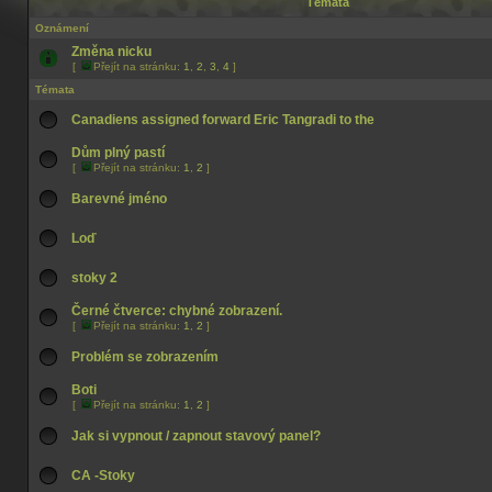
Témata
Oznámení
Změna nicku
[
Přejít na stránku:
1
,
2
,
3
,
4
]
Témata
Canadiens assigned forward Eric Tangradi to the
Dům plný pastí
[
Přejít na stránku:
1
,
2
]
Barevné jméno
Loď
stoky 2
Černé čtverce: chybné zobrazení.
[
Přejít na stránku:
1
,
2
]
Problém se zobrazením
Boti
[
Přejít na stránku:
1
,
2
]
Jak si vypnout / zapnout stavový panel?
CA -Stoky