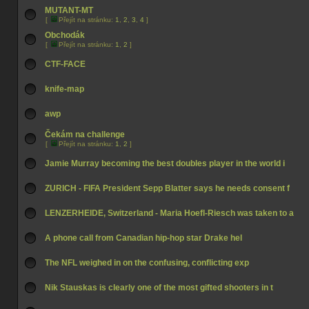
MUTANT-MT
[
Přejít na stránku:
1
,
2
,
3
,
4
]
Obchodák
[
Přejít na stránku:
1
,
2
]
CTF-FACE
knife-map
awp
Čekám na challenge
[
Přejít na stránku:
1
,
2
]
Jamie Murray becoming the best doubles player in the world i
ZURICH - FIFA President Sepp Blatter says he needs consent f
LENZERHEIDE, Switzerland - Maria Hoefl-Riesch was taken to a
A phone call from Canadian hip-hop star Drake hel
The NFL weighed in on the confusing, conflicting exp
Nik Stauskas is clearly one of the most gifted shooters in t