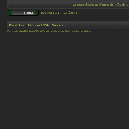
Zobrazit témata za předchozí:
Stránka
1
z
1
[ 13 témat ]
Obsah fóra
»
FPScore 1.35b
»
Servery
Powered by
phpBB
© 2000, 2002, 2005, 2007 phpBB Group Český překlad –
phpBB.cz