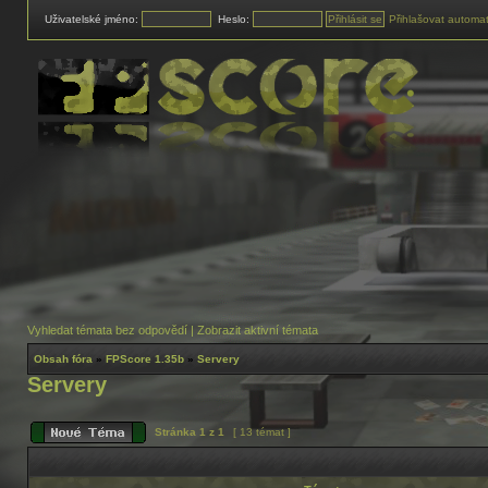
Uživatelské jméno:
Heslo:
Přihlašovat automat
Vyhledat témata bez odpovědí
|
Zobrazit aktivní témata
Obsah fóra
»
FPScore 1.35b
»
Servery
Servery
Stránka
1
z
1
[ 13 témat ]