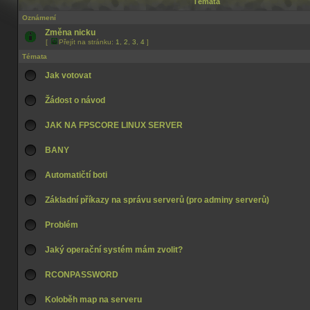
Témata
Oznámení
Změna nicku
[
Přejít na stránku:
1
,
2
,
3
,
4
]
Témata
Jak votovat
Žádost o návod
JAK NA FPSCORE LINUX SERVER
BANY
Automatičtí boti
Základní příkazy na správu serverů (pro adminy serverů)
Problém
Jaký operační systém mám zvolit?
RCONPASSWORD
Koloběh map na serveru