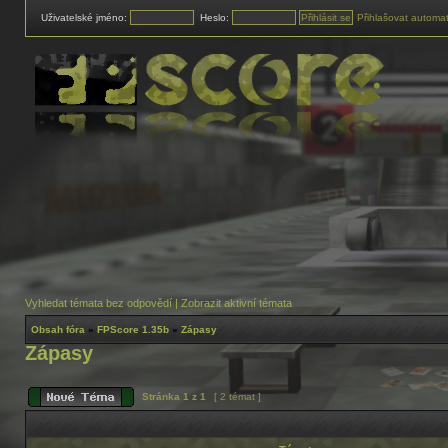
Uživatelské jméno:
Heslo:
Přihlašovat automat
Vyhledat témata bez odpovědí
|
Zobrazit aktivní témata
Obsah fóra
»
FPScore 1.35b
»
Zápasy
Zápasy
Stránka
1
z
1
[ 2 témat ]