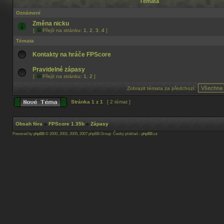
Témata
Oznámení
Změna nicku
[
Přejít na stránku:
1
,
2
,
3
,
4
]
Témata
Kontakty na hráče FPScore
Pravidelné zápasy
[
Přejít na stránku:
1
,
2
]
Zobrazit témata za předchozí:
Stránka
1
z
1
[ 2 témat ]
Obsah fóra
»
FPScore 1.35b
»
Zápasy
Powered by
phpBB
© 2000, 2002, 2005, 2007 phpBB Group Český překlad –
phpBB.cz