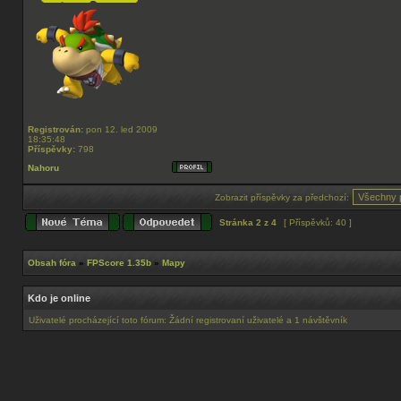
Registrován:
pon 12. led 2009
18:35:48
Příspěvky:
798
Nahoru
Zobrazit příspěvky za předchozí:
Stránka
2
z
4
[ Příspěvků: 40 ]
Obsah fóra
»
FPScore 1.35b
»
Mapy
Kdo je online
Uživatelé procházející toto fórum: Žádní registrovaní uživatelé a 1 návštěvník