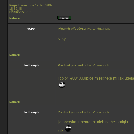
Registrován:
pon 12. led 2009
18:35:48
Příspěvky:
798
Nahoru
MURAT
Předmět příspěvku:
Re: Změna nicku
díky
Nahoru
hell knight
Předmět příspěvku:
Re: Změna nicku
[color=#004000]prosim reknete mi jak ude
Nahoru
hell knight
Předmět příspěvku:
Re: Změna nicku
jo aprosim zmente mi nick na hell knight
dik