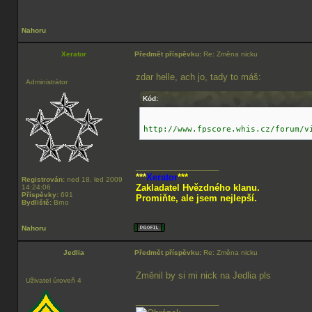
Nahoru
Xerator
Předmět příspěvku:
Re: Změna nicku
zdar helle, ach jo, tady to máš:
Administrátor
Kód:
http://www.fpscore.whis.cz/forum/v
_________________
***
Xerator
***
Registrován:
ned 18. led 2009
Zakladatel Hvězdného klanu.
14:24:06
Příspěvky:
691
Promiňte, ale jsem nejlepší.
Bydliště:
Brno
Nahoru
Jedlia
Předmět příspěvku:
Re: Změna nicku
Změnil by si mi nick na Jedlia pls
Uživatel úroveň 4
_________________