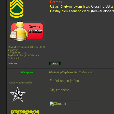
Dermax
Už asi čtvrtým rokem hraju
Crossfire US
a 
Čestný člen žádného clanu
(forever alone :
Registrován:
ned 13. zář 2009
14:20:04
Příspěvky:
111
Bydliště:
Prágl Léčebna v
Bohnicích
Nahoru
Whispere
Předmět příspěvku:
Re: Změna nicku
Změní se jen jméno.
Čestný administrátor
Ok, změněno.
_________________