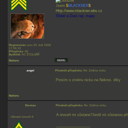
Jsem
$
MLACKNER
$
Http://www.mlackner.wbs.cz
Sheer a Dust nej. mapy
Registrován:
pon 25. kvě 2009
17:08:19
Příspěvky:
60
Bydliště:
AC ŠTOLMÍŘ
Nahoru
angel
Předmět příspěvku:
Re: Změna nicku
Prosím o změnu nicku na Nekros. díky
Nahoru
Dermax
Předmět příspěvku:
Re: Změna nicku
A úroveň mi zůstane?Jestli mi zůstanou př
Uživatel úroveň 6
_________________