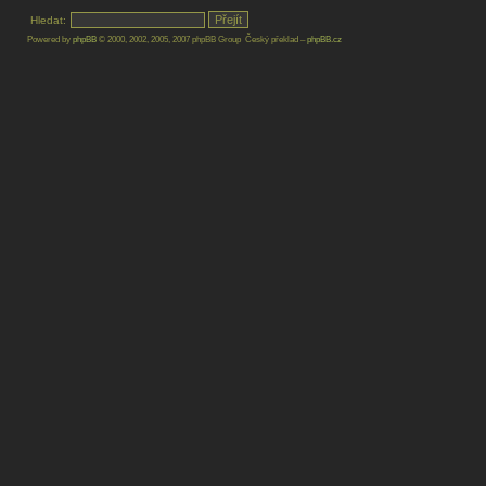
Hledat:
Powered by
phpBB
© 2000, 2002, 2005, 2007 phpBB Group Český překlad –
phpBB.cz