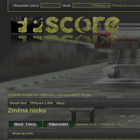
Uživatelské jméno:
Heslo:
Přihlašovat automat
Vyhledat témata bez odpovědí
|
Zobrazit aktivní témata
Obsah fóra
»
FPScore 1.35b
»
Mapy
Změna nicku
Stránka
2
z
4
[ Příspěvků: 40 ]
Verze pro tisk