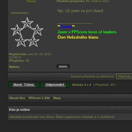
Forest
Předmět příspěvku:
Re: Změna nicku
Njn. Už jsem se jich zbavil.
Administrátor
_________________
**
Forest
**
Jsem v FPScore boss of leaders
Člen Hvězdného klanu
Registrován:
sob 24. črc 2010
10:08:37
Příspěvky:
39
Nahoru
Zobrazit příspěvky za předchozí:
Stránka
3
z
4
[ Příspěvků: 40 ]
Obsah fóra
»
FPScore 1.35b
»
Mapy
Kdo je online
Uživatelé procházející toto fórum: Žádní registrovaní uživatelé a 1 návštěvník