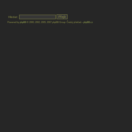
Hledat:
Powered by
phpBB
© 2000, 2002, 2005, 2007 phpBB Group Český překlad –
phpBB.cz