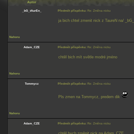
Autor
_bG_tAurEn_
Předmět příspěvku:
Re: Změna nicku
ja bich chtel zmenit nick z TaureN na/ _bG
Nahoru
Adam_CZE
Předmět příspěvku:
Re: Změna nicku
chtěl bich mít světle modré jméno
Nahoru
Tommycz
Předmět příspěvku:
Re: Změna nicku
Pls zmen na Tommycz, predem dik
Nahoru
Adam_CZE
Předmět příspěvku:
Re: Změna nicku
chtěl bych změnit nick na Adam_CZE