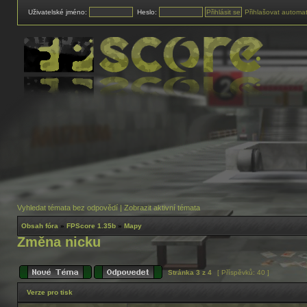
Uživatelské jméno:
Heslo:
Přihlašovat automat
Vyhledat témata bez odpovědí
|
Zobrazit aktivní témata
Obsah fóra
»
FPScore 1.35b
»
Mapy
Změna nicku
Stránka
3
z
4
[ Příspěvků: 40 ]
Verze pro tisk