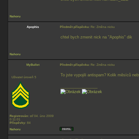
Nahoru
Apophis
Předmět příspěvku:
Re: Změna nicku
chtel bych zmenit nick na "Apophis" dik
Nahoru
MyBullet
Předmět příspěvku:
Re: Změna nicku
To jste vypojili antispam? Kolik měsíců ne
Uživatel úroveň 5
_________________
Registrován:
stř 04. úno 2009
0:11:01
Příspěvky:
84
Nahoru