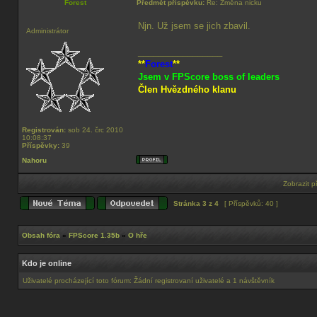
Forest
Předmět příspěvku:
Re: Změna nicku
Njn. Už jsem se jich zbavil.
Administrátor
_________________
**
Forest
**
Jsem v FPScore boss of leaders
Člen Hvězdného klanu
Registrován:
sob 24. črc 2010
10:08:37
Příspěvky:
39
Nahoru
Zobrazit p
Stránka
3
z
4
[ Příspěvků: 40 ]
Obsah fóra
»
FPScore 1.35b
»
O hře
Kdo je online
Uživatelé procházející toto fórum: Žádní registrovaní uživatelé a 1 návštěvník