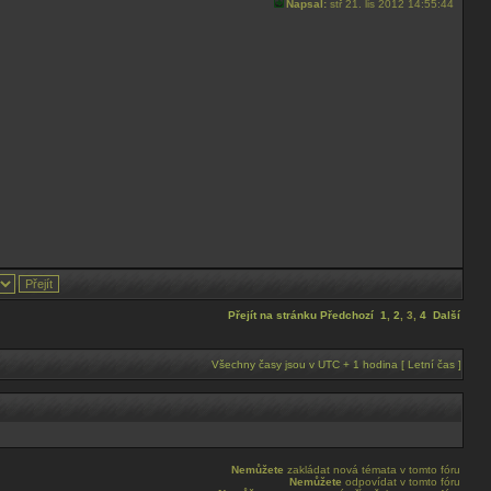
Napsal:
stř 21. lis 2012 14:55:44
Přejít na stránku
Předchozí
1
,
2
,
3
,
4
Další
Všechny časy jsou v UTC + 1 hodina [ Letní čas ]
Nemůžete
zakládat nová témata v tomto fóru
Nemůžete
odpovídat v tomto fóru