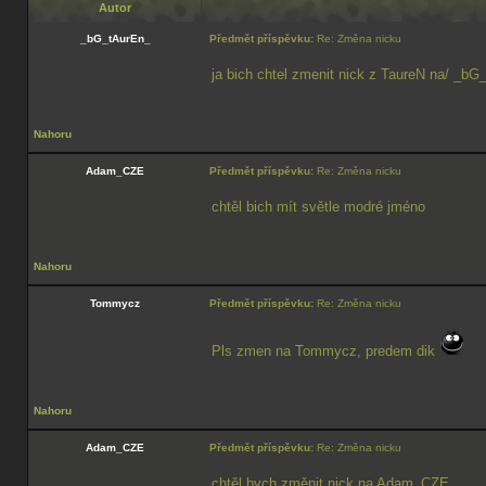
Autor
_bG_tAurEn_
Předmět příspěvku:
Re: Změna nicku
ja bich chtel zmenit nick z TaureN na/ _bG
Nahoru
Adam_CZE
Předmět příspěvku:
Re: Změna nicku
chtěl bich mít světle modré jméno
Nahoru
Tommycz
Předmět příspěvku:
Re: Změna nicku
Pls zmen na Tommycz, predem dik
Nahoru
Adam_CZE
Předmět příspěvku:
Re: Změna nicku
chtěl bych změnit nick na Adam_CZE