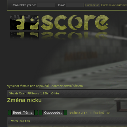
Uživatelské jméno:
Heslo:
Přihlašovat automat
Vyhledat témata bez odpovědí
|
Zobrazit aktivní témata
Obsah fóra
»
FPScore 1.35b
»
O hře
Změna nicku
Stránka
3
z
4
[ Příspěvků: 40 ]
Verze pro tisk