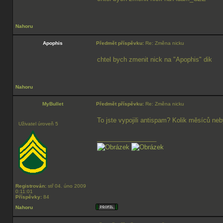
Nahoru
Apophis
Předmět příspěvku:
Re: Změna nicku
chtel bych zmenit nick na "Apophis" dik
Nahoru
MyBullet
Předmět příspěvku:
Re: Změna nicku
To jste vypojili antispam? Kolik měsíců ne
Uživatel úroveň 5
_________________
Registrován:
stř 04. úno 2009
0:11:01
Příspěvky:
84
Nahoru