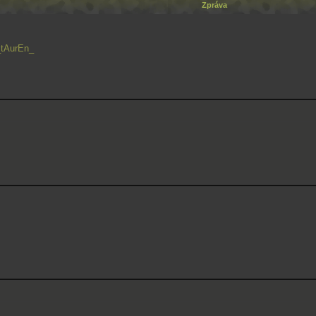
Zpráva
_tAurEn_