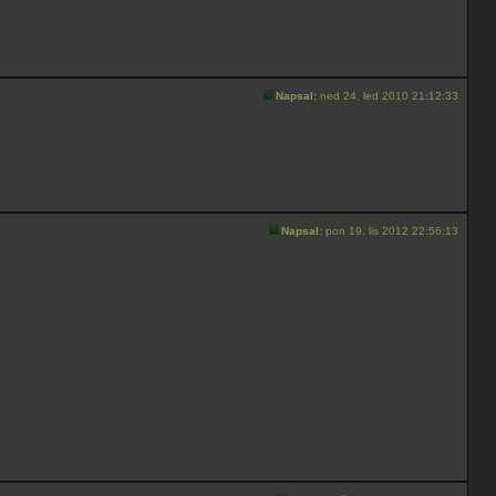
Napsal:
ned 24. led 2010 21:12:33
Napsal:
pon 19. lis 2012 22:56:13