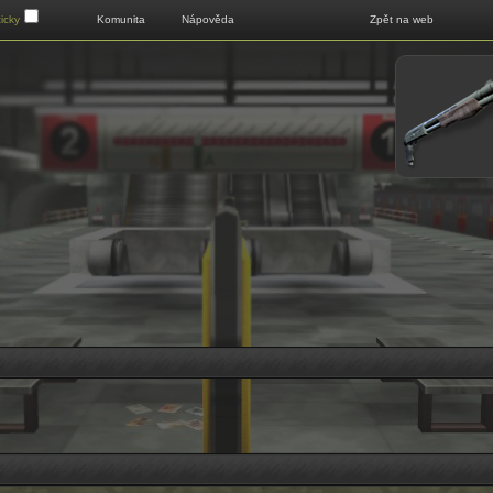
Klikni pro zobrazení menu
icky
Komunita
Nápověda
Zpět na web