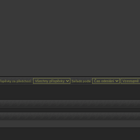
říspěvky za předchozí:
Seřadit podle