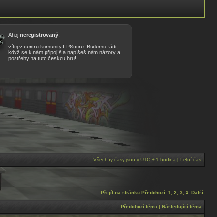
Ahoj
neregistrovaný
,
vítej v centru komunity FPScore. Budeme rádi,
když se k nám připojíš a napíšeš nám názory a
postřehy na tuto českou hru!
Všechny časy jsou v UTC + 1 hodina [ Letní čas ]
Přejít na stránku
Předchozí
1
,
2
,
3
,
4
Další
Předchozí téma
|
Následující téma