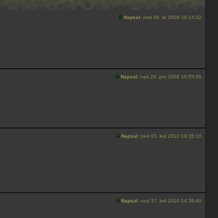
Napsal:
ned 08. lis 2009 18:14:32
Napsal:
ned 20. pro 2009 10:55:59
Napsal:
ned 03. led 2010 19:35:10
Napsal:
ned 17. led 2010 14:36:40