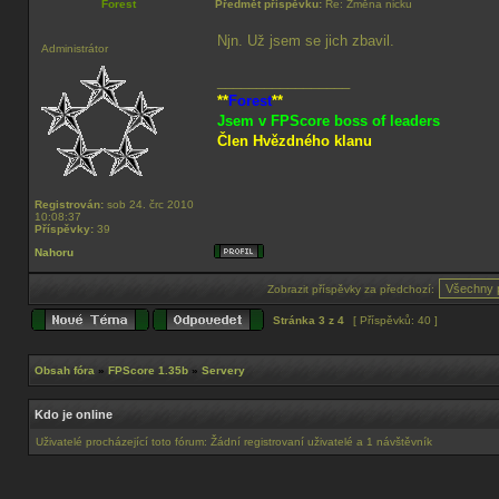
Forest
Předmět příspěvku:
Re: Změna nicku
Njn. Už jsem se jich zbavil.
Administrátor
_________________
**
Forest
**
Jsem v FPScore boss of leaders
Člen Hvězdného klanu
Registrován:
sob 24. črc 2010
10:08:37
Příspěvky:
39
Nahoru
Zobrazit příspěvky za předchozí:
Stránka
3
z
4
[ Příspěvků: 40 ]
Obsah fóra
»
FPScore 1.35b
»
Servery
Kdo je online
Uživatelé procházející toto fórum: Žádní registrovaní uživatelé a 1 návštěvník