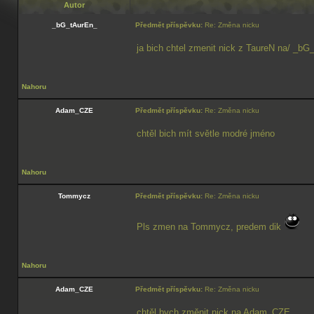
Autor
_bG_tAurEn_
Předmět příspěvku:
Re: Změna nicku
ja bich chtel zmenit nick z TaureN na/ _bG
Nahoru
Adam_CZE
Předmět příspěvku:
Re: Změna nicku
chtěl bich mít světle modré jméno
Nahoru
Tommycz
Předmět příspěvku:
Re: Změna nicku
Pls zmen na Tommycz, predem dik
Nahoru
Adam_CZE
Předmět příspěvku:
Re: Změna nicku
chtěl bych změnit nick na Adam_CZE