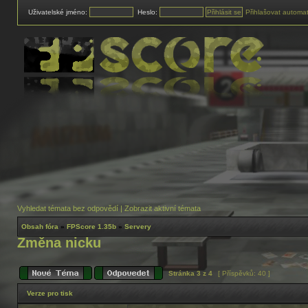
Uživatelské jméno:
Heslo:
Přihlašovat automat
Vyhledat témata bez odpovědí
|
Zobrazit aktivní témata
Obsah fóra
»
FPScore 1.35b
»
Servery
Změna nicku
Stránka
3
z
4
[ Příspěvků: 40 ]
Verze pro tisk