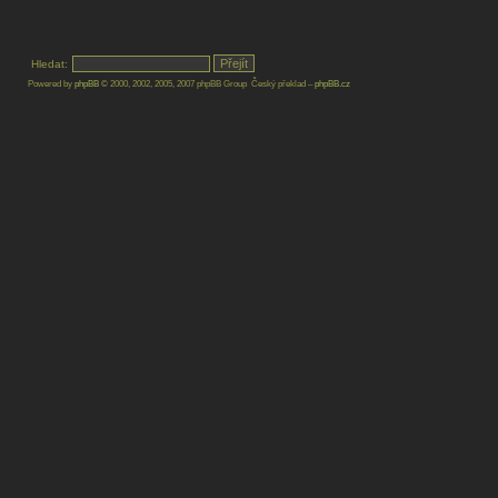
Hledat:
Powered by
phpBB
© 2000, 2002, 2005, 2007 phpBB Group Český překlad –
phpBB.cz