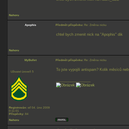
Nahoru
Apophis
Předmět příspěvku:
Re: Změna nicku
chtel bych zmenit nick na "Apophis" dik
Nahoru
MyBullet
Předmět příspěvku:
Re: Změna nicku
To jste vypojili antispam? Kolik měsíců ne
Uživatel úroveň 5
_________________
Registrován:
stř 04. úno 2009
0:11:01
Příspěvky:
84
Nahoru