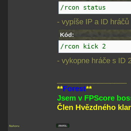
/rcon status
- vypíše IP a ID hráčů
Kód:
/rcon kick 2
- vykopne hráče s ID 
_________________
**
Forest
**
Jsem v FPScore boss
Člen Hvězdného kla
Nahoru