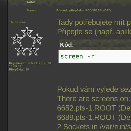
Autor
Forest
Předmět příspěvku:
RCONPASSWORD
Tady potřebujete mít 
Administrátor
Připojte se (např. apli
Kód:
screen -r
Registrován:
sob 24. črc 2010
10:08:37
Příspěvky:
39
Pokud vám vyjede sezn
There are screens on:
6652.pts-1.ROOT (Det
6689.pts-1.ROOT (De
2 Sockets in /var/run/