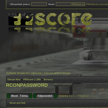
Uživatelské jméno:
Heslo:
Přihlašovat automat
Vyhledat témata bez odpovědí
|
Zobrazit aktivní témata
Obsah fóra
»
FPScore 1.35b
»
Servery
RCONPASSWORD
Stránka
1
z
1
[ Příspěvek: 1 ]
Verze pro tisk