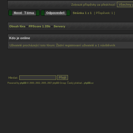
Zobrazit příspěvky za předchozí:
Stránka
1
z
1
[ Příspěvek: 1 ]
Obsah fóra
»
FPScore 1.35b
»
Servery
Kdo je online
Uživatelé procházející toto fórum: Žádní registrovaní uživatelé a 1 návštěvník
Hledat:
Powered by
phpBB
© 2000, 2002, 2005, 2007 phpBB Group Český překlad –
phpBB.cz