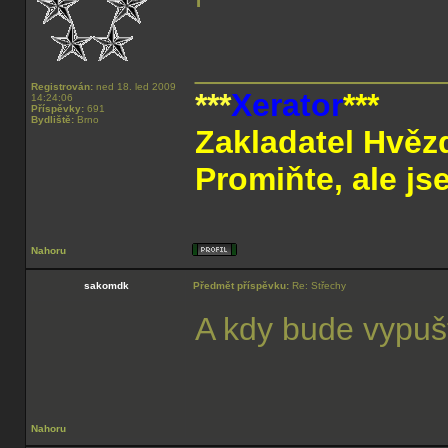
______________
Registrován:
ned 18. led 2009
***
Xerator
***
14:24:06
Příspěvky:
691
Bydliště:
Brno
Zakladatel Hvěz
Promiňte, ale js
Nahoru
sakomdk
Předmět příspěvku:
Re: Střechy
A kdy bude vypuš
Nahoru