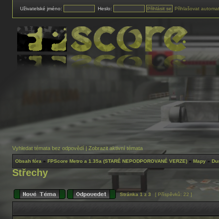
Uživatelské jméno:
Heslo:
Přihlašovat automat
Vyhledat témata bez odpovědí
|
Zobrazit aktivní témata
Obsah fóra
»
FPScore Metro a 1.35a (STARÉ NEPODPOROVANÉ VERZE)
»
Mapy
»
Du
Střechy
Stránka
1
z
3
[ Příspěvků: 22 ]