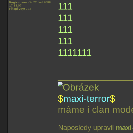
Registrován:
čtv 22. led 2009
111
17:38:07
Příspěvky:
223
111
111
111
1111111
______________
$
maxi-terror
$
máme i clan model
Naposledy upravil
maxi-