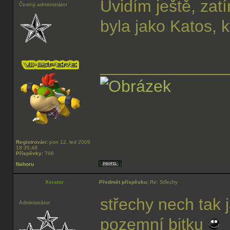
Uvidím ještě, za
Čestný administrátor
byla jako Katos, k
______________
Registrován:
pon 12. led 2009
18:35:48
Příspěvky:
798
Nahoru
Xerator
Předmět příspěvku:
Re: Střechy
střechy nech tak j
Administrátor
pozemní bitku