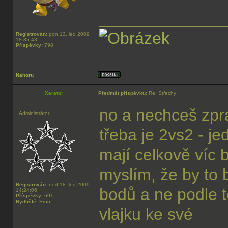
______________
Registrován:
pon 12. led 2009
18:35:48
Příspěvky:
798
Nahoru
Xerator
Předmět příspěvku:
Re: Střechy
no a nechceš zpra
Administrátor
třeba je 2vs2 - je
mají celkově víc b
myslím, že by to b
Registrován:
ned 18. led 2009
bodů a ne podle t
14:24:06
Příspěvky:
691
Bydliště:
Brno
vlajku ke své