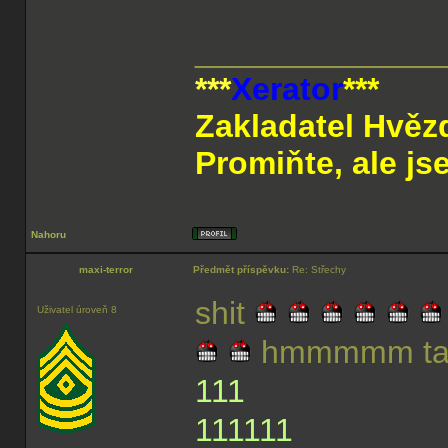
______________
***
Xerator
***
Zakladatel Hvěz
Promiňte, ale js
Nahoru
maxi-terror
Předmět příspěvku:
Re: Střechy
shit
Uživatel úroveň 8
hmmmmm tak t
111
111111