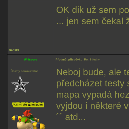
OK dik už sem p
... jen sem čekal
Nahoru
Whispere
Předmět příspěvku:
Re: Střechy
Neboj bude, ale t
Čestný administrátor
předcházet testy
mapa vypadá hez
vyjdou i některé 
´´ atd...