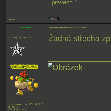
upraveno 1
Nahoru
Whispere
Předmět příspěvku:
Re: Střechy
Žádná střecha zp
Čestný administrátor
______________
Registrován:
pon 12. led 2009
18:35:48
Příspěvky:
798