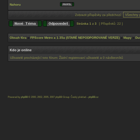
Nahoru
Zobrazit příspěvky za předchozí:
Stránka
1
z
3
[ Příspěvků: 22 ]
Obsah fóra
»
FPScore Metro a 1.35a (STARÉ NEPODPOROVANÉ VERZE)
»
Mapy
»
Du
Kdo je online
Uživatelé procházející toto fórum: Žádní registrovaní uživatelé a 0 návštevníků
Powered by
phpBB
© 2000, 2002, 2005, 2007 phpBB Group Český překlad –
phpBB.cz