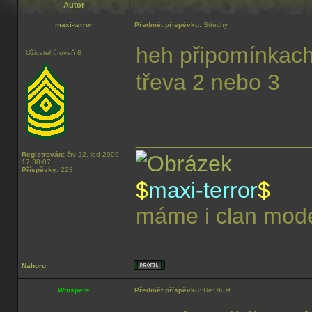
Autor
maxi-terror
Předmět příspěvku:
Střechy
heh připomínkacht
Uživatel úroveň 8
třeva 2 nebo 3
______________
Registrován:
čtv 22. led 2009
17:38:07
Příspěvky:
223
$
maxi-terror
$
máme i clan model
Nahoru
Whispere
Předmět příspěvku:
Re: dust