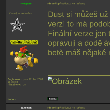
Whispere
Předmět příspěvku:
Re: Střechy
Dust si můžeš už t
Čestný administrátor
verzí to má podo
Finální verze jen
opravuji a dodělá
betě máš nějaké 
______________
Registrován:
pon 12. led 2009
18:35:48
Příspěvky:
798
Nahoru
sakomdk
Předmět příspěvku:
Re: Střechy