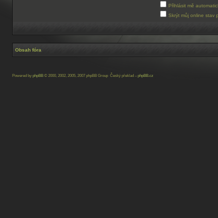
Přihlásit mě automati
Skrýt můj online stav 
Obsah fóra
Powered by
phpBB
© 2000, 2002, 2005, 2007 phpBB Group Český překlad –
phpBB.cz