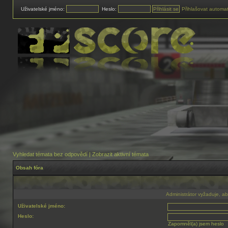
Uživatelské jméno:
Heslo:
Přihlašovat automat
Vyhledat témata bez odpovědí
|
Zobrazit aktivní témata
Obsah fóra
Administrátor vyžaduje, aby
Uživatelské jméno:
Heslo:
Zapomněl(a) jsem heslo