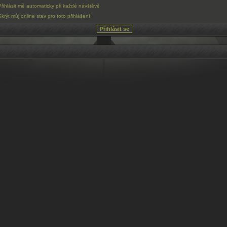
Přihlásit mě automaticky při každé návštěvě
Skrýt můj online stav pro toto přihlášení