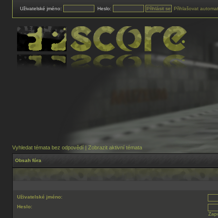
Uživatelské jméno:
Heslo:
Přihlašovat automat
Vyhledat témata bez odpovědí
|
Zobrazit aktivní témata
Obsah fóra
Uživatelské jméno:
Heslo:
Zapo