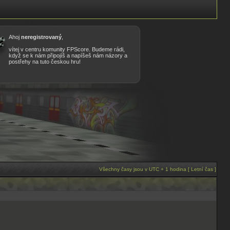
Ahoj
neregistrovaný
,
vítej v centru komunity FPScore. Budeme rádi,
když se k nám připojíš a napíšeš nám názory a
postřehy na tuto českou hru!
Všechny časy jsou v UTC + 1 hodina [ Letní čas ]