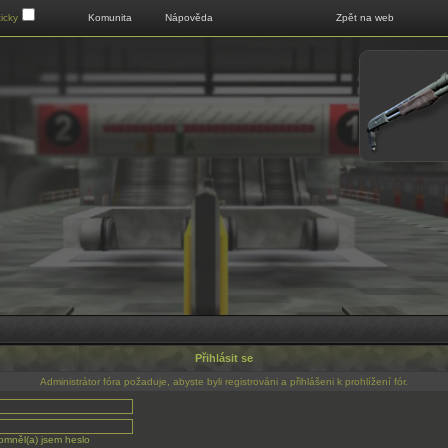
Klikni pro zobrazení menu
icky
Komunita
Nápověda
Zpět na web
Přihlásit se
Administrátor fóra požaduje, abyste byli registrováni a přihlášeni k prohlížení fór.
mněl(a) jsem heslo