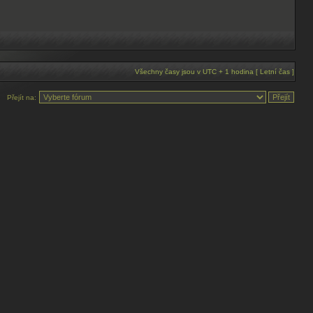
Všechny časy jsou v UTC + 1 hodina [ Letní čas ]
Přejít na: