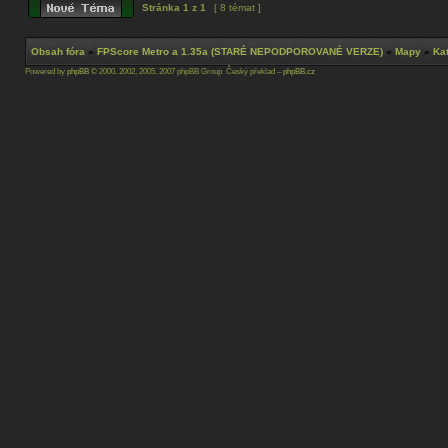
Stránka
1
z
1
[ 8 témat ]
Obsah fóra
»
FPScore Metro a 1.35a (STARÉ NEPODPOROVANÉ VERZE)
»
Mapy
»
Ka
Powered by
phpBB
© 2000, 2002, 2005, 2007 phpBB Group Český překlad –
phpBB.cz