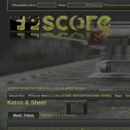
Uživatelské jméno:
Heslo:
Přihlašovat automat
Vyhledat témata bez odpovědí
|
Zobrazit aktivní témata
Obsah fóra
»
FPScore Metro a 1.35a (STARÉ NEPODPOROVANÉ VERZE)
»
Mapy
»
Ka
Katos & Sheer
Stránka
1
z
1
[ 8 témat ]