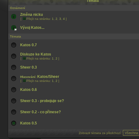
Témata
Oznámení
Změna nicku
[
Přejít na stránku:
1
,
2
,
3
,
4
]
Vývoj Katos...
Témata
Katos 0.7
Diskuze ke Katos
[
Přejít na stránku:
1
,
2
]
Sheer 0.3
Katos/Sheer
Hlasování:
[
Přejít na stránku:
1
,
2
]
Katos 0.6
Sheer 0.3 - probojuje se?
Sheer 0.2 - co přinese?
Katos 0.5
Zobrazit témata za předchozí: